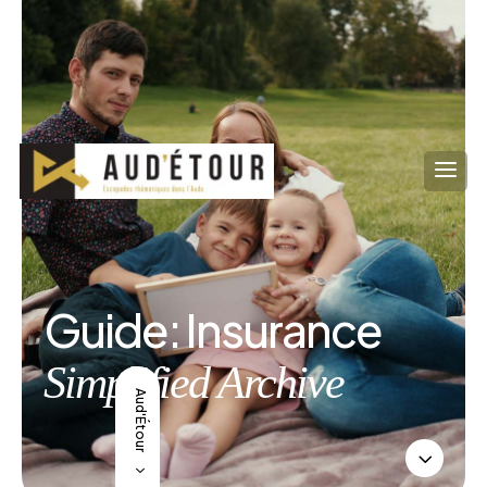
Guide: Insurance
Simplified Archive
Aud'Étour
3
5